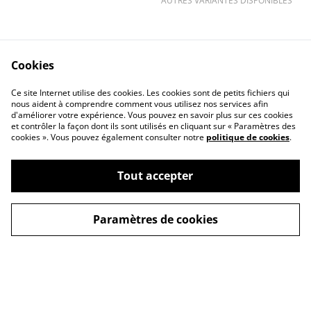
AUTRES VARIANTES DISPONIBLES
Cookies
Ce site Internet utilise des cookies. Les cookies sont de petits fichiers qui
nous aident à comprendre comment vous utilisez nos services afin
Contact
Conditions générales
d'améliorer votre expérience. Vous pouvez en savoir plus sur ces cookies
Politique de
Politique de cookies
et contrôler la façon dont ils sont utilisés en cliquant sur « Paramètres des
cookies ». Vous pouvez également consulter notre
politique de cookies
.
confidentialité
Questions
fréquemment posées
Tout accepter
Paramètres de cookies
©
2026
MYSKA
powered by