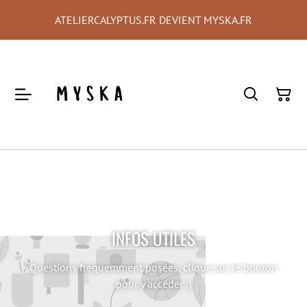
ATELIERCALYPTUS.FR DEVIENT MYSKA.FR
INFOS UTILES
Questions fréquemment posées, clique sur le bouton
pour y accéder :)