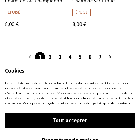
Charm de sac Champignon
Charm de sac Etoile
ÉPUISÉ
ÉPUISÉ
8,00 €
8,00 €
1
2
3
4
5
6
7
Cookies
Ce site Internet utilise des cookies. Les cookies sont de petits fichiers qui
nous aident à comprendre comment vous utilisez nos services afin
Contact
Conditions générales
d'améliorer votre expérience. Vous pouvez en savoir plus sur ces cookies
Politique de
Politique de cookies
et contrôler la façon dont ils sont utilisés en cliquant sur « Paramètres des
cookies ». Vous pouvez également consulter notre
politique de cookies
.
confidentialité
Questions
fréquemment posées
Tout accepter