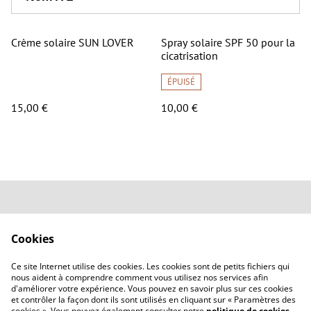
Crème solaire SUN LOVER
Spray solaire SPF 50 pour la
cicatrisation
ÉPUISÉ
15,00 €
10,00 €
Contact
Conditions générales
Politique de
Politique de cookies
Cookies
confidentialité
Questions
Ce site Internet utilise des cookies. Les cookies sont de petits fichiers qui
fréquemment posées
nous aident à comprendre comment vous utilisez nos services afin
d'améliorer votre expérience. Vous pouvez en savoir plus sur ces cookies
et contrôler la façon dont ils sont utilisés en cliquant sur « Paramètres des
cookies ». Vous pouvez également consulter notre
politique de cookies
.