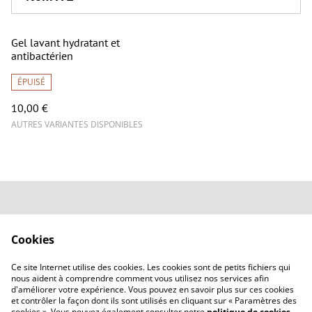
Gel lavant hydratant et
antibactérien
ÉPUISÉ
10,00 €
AUTRES VARIANTES DISPONIBLES
Contact
Conditions générales
Politique de
Politique de cookies
Cookies
confidentialité
Questions
Ce site Internet utilise des cookies. Les cookies sont de petits fichiers qui
fréquemment posées
nous aident à comprendre comment vous utilisez nos services afin
d'améliorer votre expérience. Vous pouvez en savoir plus sur ces cookies
et contrôler la façon dont ils sont utilisés en cliquant sur « Paramètres des
cookies ». Vous pouvez également consulter notre
politique de cookies
.