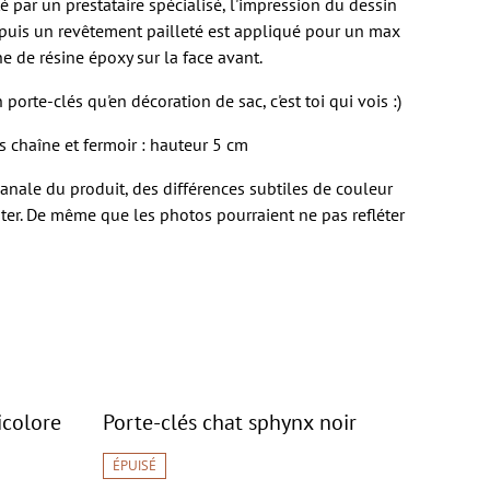
é par un prestataire spécialisé, l'impression du dessin
, puis un revêtement pailleté est appliqué pour un max
he de résine époxy sur la face avant.
n porte-clés qu'en décoration de sac, c'est toi qui vois :)
rs chaîne et fermoir : hauteur 5 cm
isanale du produit, des différences subtiles de couleur
er. De même que les photos pourraient ne pas refléter
icolore
Porte-clés chat sphynx noir
ÉPUISÉ