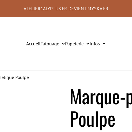
ATELIERCALYPTUS.FR DEVIENT MYSKA.FR
Accueil
Tatouage
Papeterie
Infos
étique Poulpe
Marque-
Poulpe