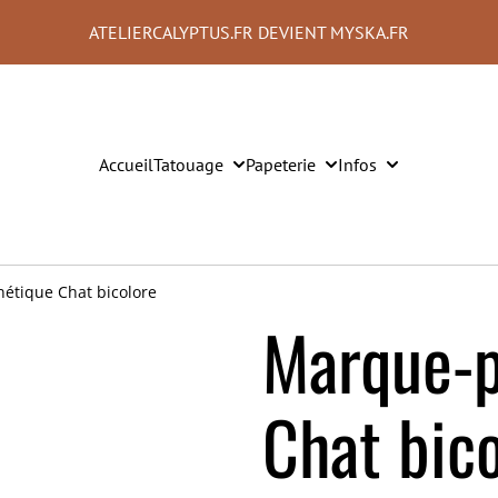
ATELIERCALYPTUS.FR DEVIENT MYSKA.FR
Accueil
Tatouage
Papeterie
Infos
tique Chat bicolore
Marque-
Chat bic