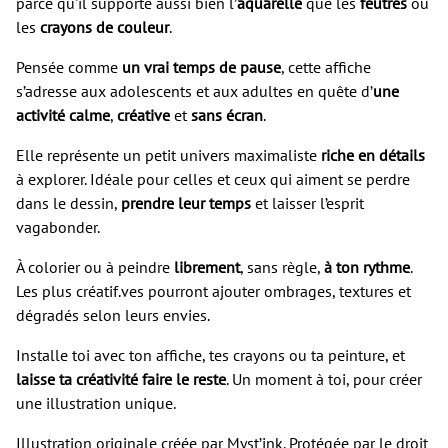
parce qu'il supporte aussi bien l’
aquarelle
que les
feutres
ou
les
crayons de couleur
.
Pensée comme
un vrai temps de pause
, cette affiche
s’adresse aux adolescents et aux adultes en quête d’
une
activité calme
,
créative
et
sans écran
.
Elle représente un petit univers maximaliste
riche en détails
à explorer. Idéale pour celles et ceux qui aiment se perdre
dans le dessin,
prendre leur temps
et laisser l’esprit
vagabonder.
À colorier ou à peindre
librement
, sans règle,
à ton rythme
.
Les plus créatif.ves pourront ajouter ombrages, textures et
dégradés selon leurs envies.
Installe toi avec ton affiche, tes crayons ou ta peinture, et
laisse ta créativité faire le reste
. Un moment à toi, pour créer
une illustration unique.
Illustration originale créée par Myst’ink. Protégée par le droit